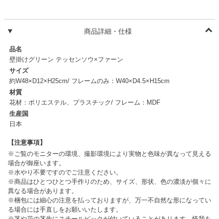
商品詳細・仕様
品名
壁掛けグリーン テッセンソウ×ファーン
サイズ
約W48×D12×H25cm/ フレームのみ：W40×D4.5×H15cm
材質
花材：ポリエステル、プラスチック/ フレーム：MDF
生産国
日本
【注意事項】
※ご覧のモニターの環境、撮影環境により実物と色味が異なって見える
場合が御座います。
※水やり不要ですのでご注意ください。
※商品はひとつひとつ手作りのため、サイズ、形状、色の濃淡が個々に
異なる場合があります。
※梱包には細心の注意を払っておりますが、万一不自然な形になってい
る場合には手直しをお願いいたします。
※茎や花の茎先にスチールピックが付いていることがあります。怪我を