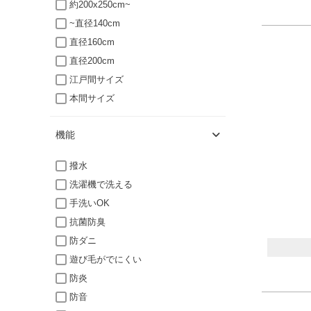
約200x250cm~
~直径140cm
直径160cm
直径200cm
江戸間サイズ
本間サイズ
機能
撥水
洗濯機で洗える
手洗いOK
抗菌防臭
防ダニ
遊び毛がでにくい
防炎
防音