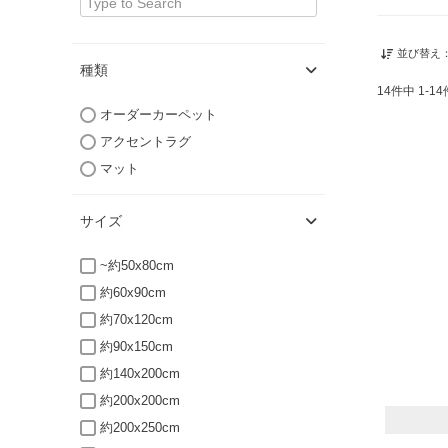
並び替え
種類
14
件中
1
-
14
オーダーカーペット
アクセントラグ
マット
サイズ
~約50x80cm
約60x90cm
約70x120cm
約90x150cm
約140x200cm
約200x200cm
約200x250cm