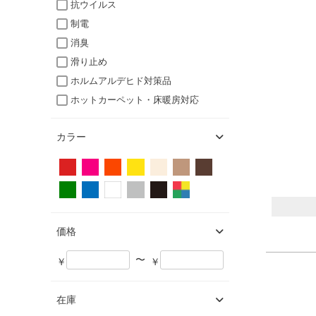
抗ウイルス
制電
消臭
滑り止め
ホルムアルデヒド対策品
ホットカーペット・床暖房対応
カラー
価格
〜
￥
￥
在庫