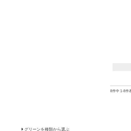
8
件中
1
-
8
件
グリーンを種類から選ぶ