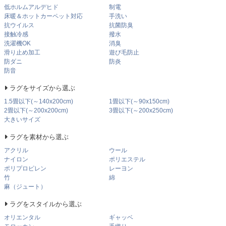
低ホルムアルデヒド
制電
床暖＆ホットカーペット対応
手洗い
抗ウイルス
抗菌防臭
接触冷感
撥水
洗濯機OK
消臭
滑り止め加工
遊び毛防止
防ダニ
防炎
防音
ラグをサイズから選ぶ
1.5畳以下(～140x200cm)
1畳以下(～90x150cm)
2畳以下(～200x200cm)
3畳以下(～200x250cm)
大きいサイズ
ラグを素材から選ぶ
アクリル
ウール
ナイロン
ポリエステル
ポリプロピレン
レーヨン
竹
綿
麻（ジュート）
ラグをスタイルから選ぶ
オリエンタル
ギャッベ