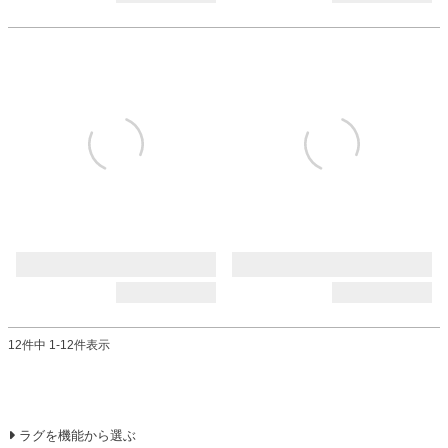
12
件中
1
-
12
件表示
ラグを機能から選ぶ