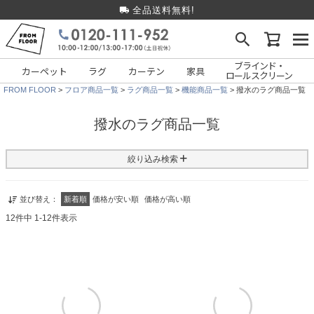
全品送料無料!
ブラインド・
カーペット
ラグ
カーテン
家具
ロールスクリーン
FROM FLOOR
フロア商品一覧
ラグ商品一覧
機能商品一覧
撥水のラグ商品一覧
撥水のラグ商品一覧
絞り込み検索
並び替え
新着順
価格が安い順
価格が高い順
12
件中
1
-
12
件表示
フリーワード検索
種類