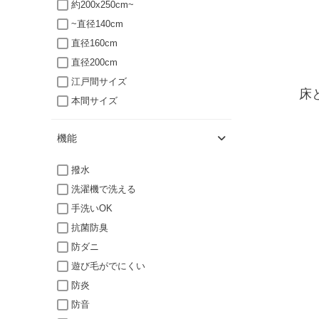
約200x250cm~
~直径140cm
直径160cm
直径200cm
江戸間サイズ
床
本間サイズ
機能
撥水
洗濯機で洗える
手洗いOK
抗菌防臭
防ダニ
遊び毛がでにくい
防炎
防音