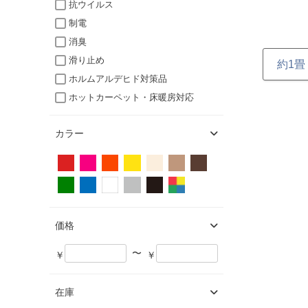
抗ウイルス
制電
消臭
滑り止め
約1畳 
ホルムアルデヒド対策品
ホットカーペット・床暖房対応
カラー
価格
〜
￥
￥
在庫