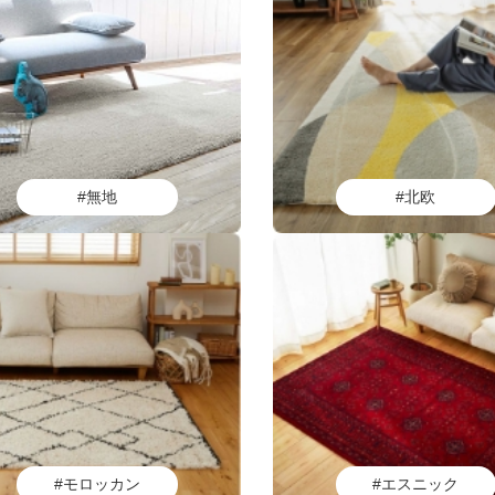
#無地
#北欧
#モロッカン
#エスニック