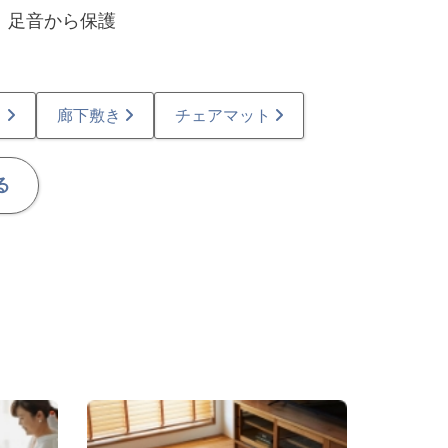
、足音から保護
ト
廊下敷き
チェアマット
る