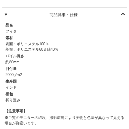
商品詳細・仕様
品名
フィタ
素材
表面：ポリエステル100％
基布：ポリエステル60％綿40％
パイル長さ
約80mm
目付量
2000g/m2
生産国
インド
梱包
折り畳み
【注意事項】
※ご覧のモニターの環境、撮影環境により実物と色味が異なって見える
場合が御座います。