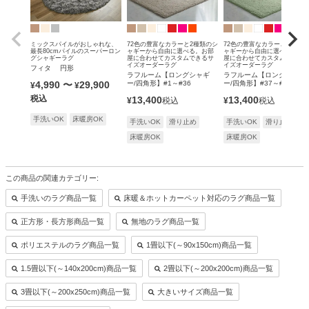
ミックスパイルがおしゃれな、
72色の豊富なカラーと2種類のシ
72色の豊富なカラーと2種類の
最長80cmパイルのスーパーロン
ャギーから自由に選べる。お部
ャギーから自由に選べる。お
グシャギーラグ
屋に合わせてカスタムできるサ
屋に合わせてカスタムできる
イズオーダーラグ
イズオーダーラグ
フィタ 円形
ラフルーム【ロングシャギ
ラフルーム【ロングシャギ
4,990
〜
29,900
ー/四角形】#1～#36
ー/四角形】#37～#72
¥
¥
税込
13,400
13,400
¥
税込
¥
税込
手洗いOK
床暖房OK
手洗いOK
滑り止め
手洗いOK
滑り止め
床暖房OK
床暖房OK
この商品の関連カテゴリー:
手洗いのラグ商品一覧
床暖＆ホットカーペット対応のラグ商品一覧
正方形・長方形商品一覧
無地のラグ商品一覧
ポリエステルのラグ商品一覧
1畳以下(～90x150cm)商品一覧
1.5畳以下(～140x200cm)商品一覧
2畳以下(～200x200cm)商品一覧
3畳以下(～200x250cm)商品一覧
大きいサイズ商品一覧