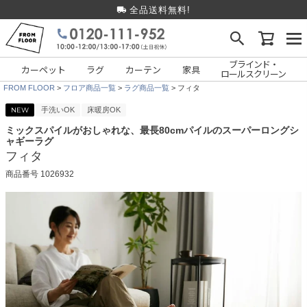
全品送料無料!
ブラインド・
カーペット
ラグ
カーテン
家具
ロールスクリーン
FROM FLOOR
フロア商品一覧
ラグ商品一覧
フィタ
NEW
手洗いOK
床暖房OK
ミックスパイルがおしゃれな、最長80cmパイルのスーパーロングシ
ャギーラグ
フィタ
商品番号
1026932