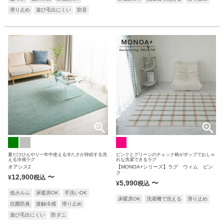
滑り止め
遊び毛出にくい
防音
夏だけひんやり一年中使える冷たさが持続する洗
ピンクとグリーンのチェック柄がポップでおしゃ
える冷感ラグ
れな洗濯できるラグ
オアシス2
【MONOA+シリーズ】ラグ ウィム ピン
ク
12,900
〜
¥
税込
5,990
〜
¥
税込
低ホルム
床暖房OK
手洗いOK
床暖房OK
洗濯機で洗える
滑り止め
抗菌防臭
接触冷感
滑り止め
遊び毛出にくい
防ダニ