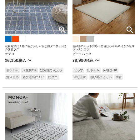
花粉対策に！格子柄がおしゃれな防ダニ加工付き
お掃除ロボット対応！防音はっ水効果付きの極厚
の国産ラグ
ウレタンラグ
オテロ
ピースハック
6,150
〜
9,990
〜
¥
税込
¥
税込
低ホルム
床暖房OK
洗濯機で洗える
はっ水
低ホルム
床暖房OK
滑り止め
遊び毛出にくい
防ダニ
滑り止め
遊び毛出にくい
防音