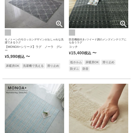
モノトーンのモロッカンデザインがおしゃれな洗
防音機能付き♪ツイード調のメンズインテリアに
濯できるラグ
も合うラグ
【MONOA+シリーズ】ラグ ノーラ グレ
コッチ
ー
15,400
〜
¥
税込
5,990
〜
¥
税込
低ホルム
床暖房OK
滑り止め
床暖房OK
洗濯機で洗える
滑り止め
防ダニ
防音