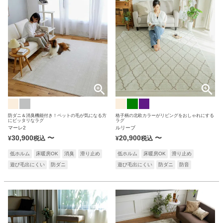
防ダニ＆消臭機能付き！ペットの毛が気になる方
格子柄の北欧カラーがリビングをおしゃれにする
にピッタリなラグ
ラグ
マーレ2
ルリーブ
30,900
〜
20,900
〜
¥
税込
¥
税込
低ホルム
床暖房OK
消臭
滑り止め
低ホルム
床暖房OK
滑り止め
遊び毛出にくい
防ダニ
遊び毛出にくい
防ダニ
防音