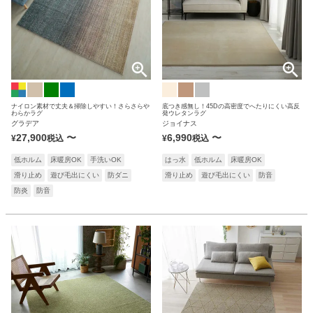
オーダーカーペット
アクセントラグ
マット
サイズ
~約50x80cm
約60x90cm
ナイロン素材で丈夫＆掃除しやすい！さらさらや
底つき感無し！45Dの高密度でへたりにくい高反
わらかラグ
発ウレタンラグ
約70x120cm
約90x150cm
グラデア
ジョイナス
約140x200cm
約200x200cm
27,900
〜
6,990
〜
¥
税込
¥
税込
約200x250cm
約200x250cm~
~直径140cm
直径160cm
低ホルム
床暖房OK
手洗いOK
はっ水
低ホルム
床暖房OK
直径200cm
江戸間サイズ
滑り止め
遊び毛出にくい
防ダニ
滑り止め
遊び毛出にくい
防音
本間サイズ
防炎
防音
機能
撥水
洗濯機で洗える
手洗いOK
抗菌防臭
防ダニ
遊び毛がでにくい
防炎
防音
抗ウイルス
制電
消臭
滑り止め