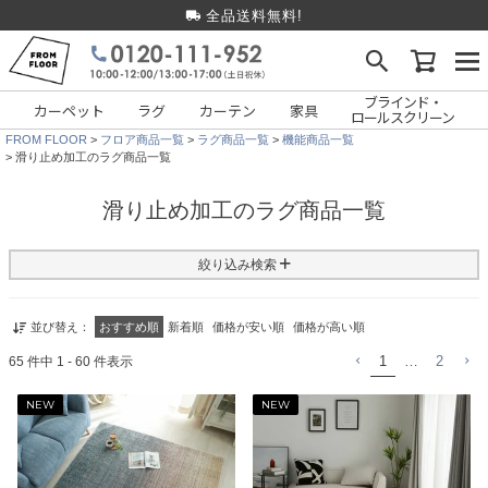
全品送料無料!
ブラインド・
カーペット
ラグ
カーテン
家具
ロールスクリーン
FROM FLOOR
フロア商品一覧
ラグ商品一覧
機能商品一覧
滑り止め加工のラグ商品一覧
滑り止め加工のラグ商品一覧
絞り込み検索
並び替え
おすすめ順
新着順
価格が安い順
価格が高い順
65
件中
1
-
60
件表示
1
…
2
フリーワード検索
NEW
NEW
種類