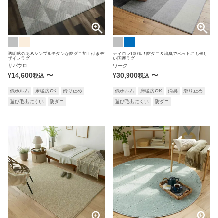
透明感のあるシンプルモダンな防ダニ加工付きデ
ナイロン100％！防ダニ＆消臭でペットにも優し
ザインラグ
い国産ラグ
サパウロ
ワーグ
14,600
〜
30,900
〜
¥
税込
¥
税込
低ホルム
床暖房OK
滑り止め
低ホルム
床暖房OK
消臭
滑り止め
遊び毛出にくい
防ダニ
遊び毛出にくい
防ダニ