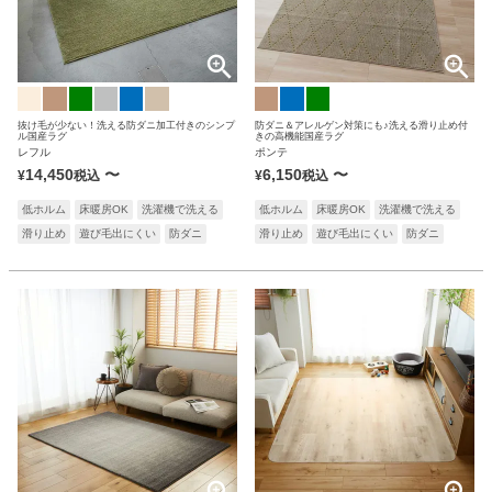
ホルムアルデヒド対策品
ホットカーペット・床暖房対応
カラー
抜け毛が少ない！洗える防ダニ加工付きのシンプ
防ダニ＆アレルゲン対策にも♪洗える滑り止め付
ル国産ラグ
きの高機能国産ラグ
レフル
ポンテ
14,450
〜
6,150
〜
¥
税込
¥
税込
低ホルム
床暖房OK
洗濯機で洗える
低ホルム
床暖房OK
洗濯機で洗える
滑り止め
遊び毛出にくい
防ダニ
滑り止め
遊び毛出にくい
防ダニ
価格
〜
￥
￥
在庫
在庫ありのみ
ショールームに展示あり
絞り込む
全ての条件を