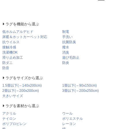
ラグを機能から選ぶ
低ホルムアルデヒド
制電
床暖＆ホットカーペット対応
手洗い
抗ウイルス
抗菌防臭
接触冷感
撥水
洗濯機OK
消臭
滑り止め加工
遊び毛防止
防ダニ
防炎
防音
ラグをサイズから選ぶ
1.5畳以下(～140x200cm)
1畳以下(～90x150cm)
2畳以下(～200x200cm)
3畳以下(～200x250cm)
大きいサイズ
ラグを素材から選ぶ
アクリル
ウール
ナイロン
ポリエステル
ポリプロピレン
レーヨン
竹
綿