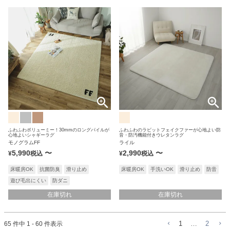
ふわふわボリューミー！30mmのロングパイルが
ふわふわのラビットフェイクファーが心地よい防
心地よいシャギーラグ
音・防汚機能付きウレタンラグ
モノグラムFF
ライル
5,990
〜
2,990
〜
¥
税込
¥
税込
床暖房OK
抗菌防臭
滑り止め
床暖房OK
手洗いOK
滑り止め
防音
遊び毛出にくい
防ダニ
在庫切れ
在庫切れ
65
件中
1
-
60
件表示
1
…
2