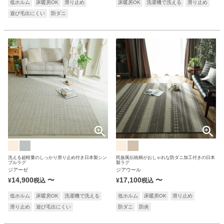
低ホルム
床暖房OK
滑り止め
床暖房OK
洗濯機で洗える
滑り止め
遊び毛出にくい
防ダニ
洗える超軽量のしっかり滑り止め付き日本製シン
民族風伝統柄がおしゃれな防ダニ加工付きの日本
プルラグ
製ラグ
ジアーゼ
ジアウール
14,900
〜
17,100
〜
¥
税込
¥
税込
低ホルム
床暖房OK
洗濯機で洗える
低ホルム
床暖房OK
滑り止め
滑り止め
遊び毛出にくい
防ダニ
防炎