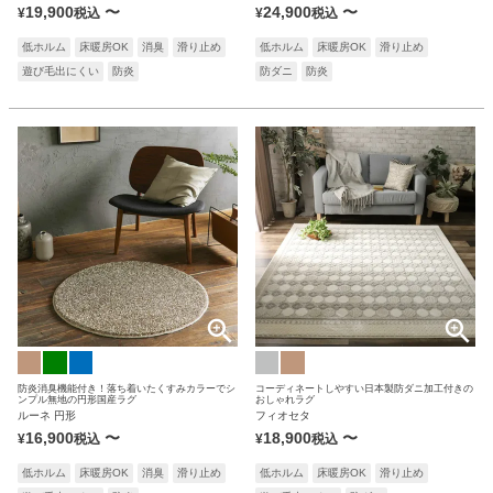
19,900
〜
24,900
〜
¥
税込
¥
税込
低ホルム
床暖房OK
消臭
滑り止め
低ホルム
床暖房OK
滑り止め
遊び毛出にくい
防炎
防ダニ
防炎
防炎消臭機能付き！落ち着いたくすみカラーでシ
コーディネートしやすい日本製防ダニ加工付きの
ンプル無地の円形国産ラグ
おしゃれラグ
ルーネ 円形
フィオセタ
16,900
〜
18,900
〜
¥
税込
¥
税込
低ホルム
床暖房OK
消臭
滑り止め
低ホルム
床暖房OK
滑り止め