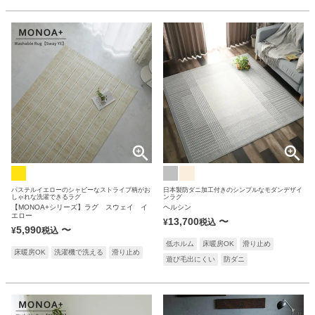
パステルイエローのシャビーなストライプ柄がお
日本製防ダニ加工付きのシンプルなモダンデザイ
しゃれな洗濯できるラグ
ンラグ
【MONOA+シリーズ】ラグ スウェイ イ
ヘルシン
エロー
13,700
〜
¥
税込
5,990
〜
¥
税込
低ホルム
床暖房OK
滑り止め
床暖房OK
洗濯機で洗える
滑り止め
遊び毛出にくい
防ダニ