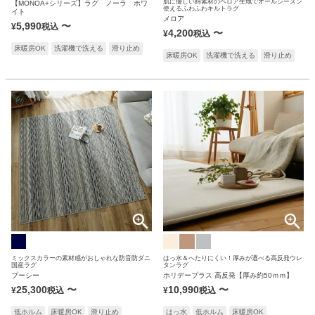
肌に優しい綿素材のベロア生地でオールシーズン
【MONOA+シリーズ】ラグ ノーラ ホワ
使えるふわふわキルトラグ
イト
メロア
5,990
〜
¥
税込
4,200
〜
¥
税込
床暖房OK
洗濯機で洗える
滑り止め
床暖房OK
洗濯機で洗える
滑り止め
ミックスカラーの素材感がおしゃれな防音防ダニ
はっ水＆へたりにくい！厚みが選べる高反発ウレ
国産ラグ
タンラグ
プーシー
ホリデープラス 高反発【厚み約50ｍｍ】
25,300
〜
10,990
〜
¥
税込
¥
税込
低ホルム
床暖房OK
滑り止め
はっ水
低ホルム
床暖房OK