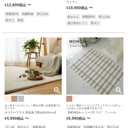
ラトラン
12,800
〜
¥
税込
18,900
〜
¥
税込
床暖房OK
抗菌防臭
滑り止め
低ホルム
床暖房OK
滑り止め
防ダニ
防炎
遊び毛出にくい
防ダニ
はっ水＆へたりにくい！厚みが選べる高反発ウレ
シャビー調のベージュとブラックラインのチェッ
タンラグ
クがおしゃれな洗濯できるラグ
ホリデープラス 高反発【厚み約18ｍｍ】
【MONOA+シリーズ】ラグ フィーカ
4,990
〜
5,990
〜
¥
税込
¥
税込
はっ水
低ホルム
床暖房OK
床暖房OK
洗濯機で洗える
滑り止め