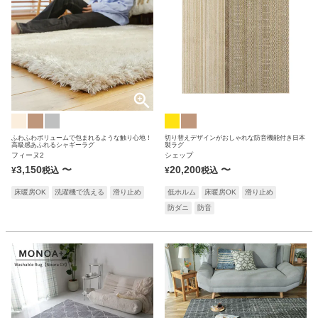
ふわふわボリュームで包まれるような触り心地！
切り替えデザインがおしゃれな防音機能付き日本
高級感あふれるシャギーラグ
製ラグ
フィーヌ2
シェップ
3,150
〜
20,200
〜
¥
税込
¥
税込
床暖房OK
洗濯機で洗える
滑り止め
低ホルム
床暖房OK
滑り止め
防ダニ
防音