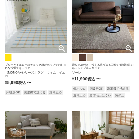
ブルーとイエローのチェック柄がポップでおしゃ
滑り止め付き！洗える防ダニ＆花粉の低減効果の
れな洗濯できるラグ
あるシンプル国産ラグ
【MONOA+シリーズ】ラグ ウィム イエ
ソーレ
ロー
11,900
〜
¥
税込
5,990
〜
¥
税込
低ホルム
床暖房OK
洗濯機で洗える
床暖房OK
洗濯機で洗える
滑り止め
滑り止め
遊び毛出にくい
防ダニ