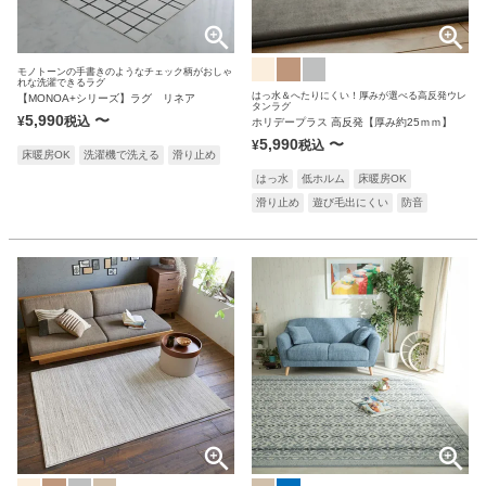
モノトーンの手書きのようなチェック柄がおしゃ
れな洗濯できるラグ
はっ水＆へたりにくい！厚みが選べる高反発ウレ
【MONOA+シリーズ】ラグ リネア
タンラグ
5,990
〜
¥
税込
ホリデープラス 高反発【厚み約25ｍｍ】
5,990
〜
¥
税込
床暖房OK
洗濯機で洗える
滑り止め
はっ水
低ホルム
床暖房OK
滑り止め
遊び毛出にくい
防音