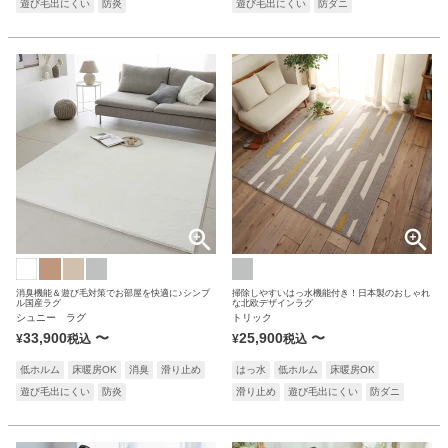
遊び毛出にくい
防炎
遊び毛出にくい
防ダニ
消臭機能＆遊び毛対策でお部屋を快適に♪シンプ
掃除しやすいはっ水機能付き！日本製のおしゃれ
ル国産ラグ
な北欧デザインラグ
シュニー ラグ
トリック
33,900
〜
25,900
〜
¥
税込
¥
税込
低ホルム
床暖房OK
消臭
滑り止め
はっ水
低ホルム
床暖房OK
遊び毛出にくい
防炎
滑り止め
遊び毛出にくい
防ダニ