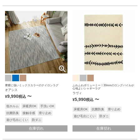
摩擦に強いミックスカラーのナイロンラグ
ふわふわボリューミー！30mmのロングパイルが
心地よいシャギーラグ
オアシス
ラヴィ
9,990
〜
¥
税込
5,990
〜
¥
税込
低ホルム
床暖房OK
手洗いOK
床暖房OK
抗菌防臭
滑り止め
抗菌防臭
接触冷感
滑り止め
遊び毛出にくい
防ダニ
遊び毛出にくい
防ダニ
在庫切れ
在庫切れ