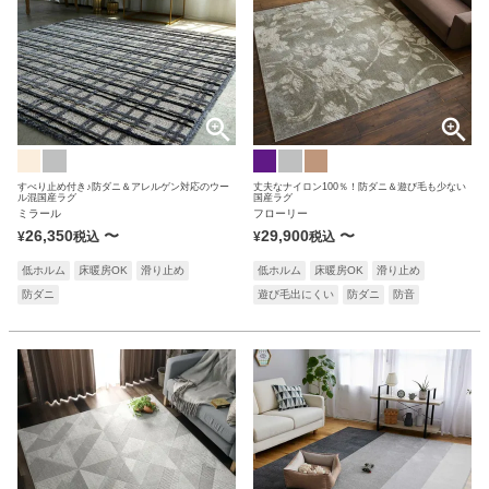
すべり止め付き♪防ダニ＆アレルゲン対応のウー
丈夫なナイロン100％！防ダニ＆遊び毛も少ない
ル混国産ラグ
国産ラグ
ミラール
フローリー
26,350
〜
29,900
〜
¥
税込
¥
税込
低ホルム
床暖房OK
滑り止め
低ホルム
床暖房OK
滑り止め
防ダニ
遊び毛出にくい
防ダニ
防音