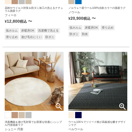
花粉やウイルス対策＆防ダニ加工の洗えるナチュ
ノルウェー産ウール100%北欧カラーの国産ラグ
ラル国産ラグ
ノウール
フィーロ
20,900
〜
¥
税込
12,800
〜
¥
税込
低ホルム
床暖房OK
滑り止め
低ホルム
床暖房OK
洗濯機で洗える
防ダニ
防炎
滑り止め
遊び毛出にくい
防ダニ
消臭機能＆遊び毛対策でお部屋を快適に♪シンプ
ウール100％でツイード柄が高級感を醸すデザイ
ル円形国産ラグ
ンラグ
シュニー 円形
ベルウール