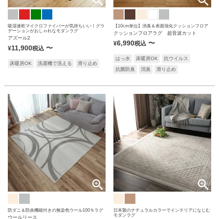
リセット
カテゴリー
吸湿速乾マイクロファイバーが気持ちいい！グラ
【10cm単位】消臭＆表面強化クッションフロア
デーションがおしゃれなモダンラグ
クッションフロアラグ 超音波カット
アズール2
6,990
〜
¥
税込
11,900
〜
¥
税込
はっ水
床暖房OK
抗ウイルス
床暖房OK
洗濯機で洗える
滑り止め
抗菌防臭
消臭
滑り止め
防ダニ＆防炎機能付きの無染色ウール100％ラグ
日本製のナチュラルカラーでインテリアになじむ
モダンラグ
ウールリース