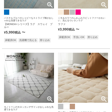
パステルブルーのシャビーなストライプ柄がおし
くすみカラーのふわふわラビットファーかわい
ゃれな洗濯できるラグ
い、洗えるウレタンラグ
【MONOA+シリーズ】ラグ スウェイ ブ
ラファ
ルー
3,990
〜
¥
税込
5,990
〜
¥
税込
床暖房OK
手洗いOK
滑り止め
床暖房OK
洗濯機で洗える
滑り止め
モノトーンのモロッカンデザインがおしゃれな洗
濯できるラグ