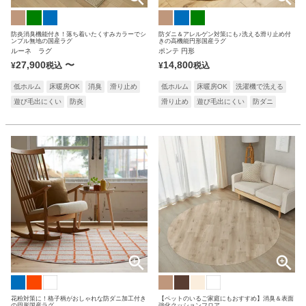
防炎消臭機能付き！落ち着いたくすみカラーでシ
防ダニ＆アレルゲン対策にも♪洗える滑り止め付
ンプル無地の国産ラグ
きの高機能円形国産ラグ
ルーネ ラグ
ポンテ 円形
27,900
〜
14,800
¥
税込
¥
税込
低ホルム
床暖房OK
消臭
滑り止め
低ホルム
床暖房OK
洗濯機で洗える
遊び毛出にくい
防炎
滑り止め
遊び毛出にくい
防ダニ
花粉対策に！格子柄がおしゃれな防ダニ加工付き
【ペットのいるご家庭にもおすすめ】消臭＆表面
の円形国産ラグ
強化クッションフロア