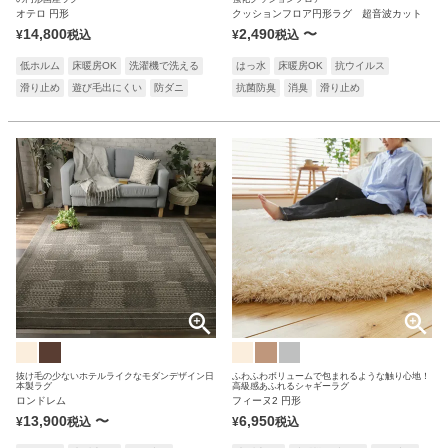
オテロ 円形
クッションフロア円形ラグ 超音波カット
14,800
2,490
〜
¥
税込
¥
税込
低ホルム
床暖房OK
洗濯機で洗える
はっ水
床暖房OK
抗ウイルス
滑り止め
遊び毛出にくい
防ダニ
抗菌防臭
消臭
滑り止め
抜け毛の少ないホテルライクなモダンデザイン日
ふわふわボリュームで包まれるような触り心地！
本製ラグ
高級感あふれるシャギーラグ
ロンドレム
フィーヌ2 円形
13,900
〜
6,950
¥
税込
¥
税込