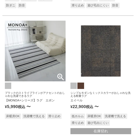
防ダニ
防音
滑り止め
遊び毛出にくい
防音
ブラックのストライプラインがアクセントのおし
シンプルモダンなミックスカラーがおしゃれな洗
ゃれな洗濯できるラグ
える軽量ラグ
【MONOA+シリーズ】ラグ エボン
エイベル
5,990
〜
22,900
〜
¥
税込
¥
税込
床暖房OK
洗濯機で洗える
滑り止め
低ホルム
床暖房OK
洗濯機で洗える
滑り止め
遊び毛出にくい
在庫切れ