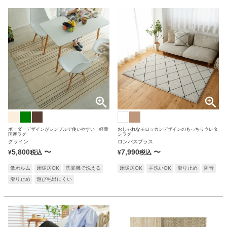
ボーダーデザインがシンプルで使いやすい！軽量
おしゃれなモロッカンデザインのもっちりウレタ
国産ラグ
ンラグ
グライン
ロンバスプラス
5,800
〜
7,990
〜
¥
税込
¥
税込
低ホルム
床暖房OK
洗濯機で洗える
床暖房OK
手洗いOK
滑り止め
防音
滑り止め
遊び毛出にくい