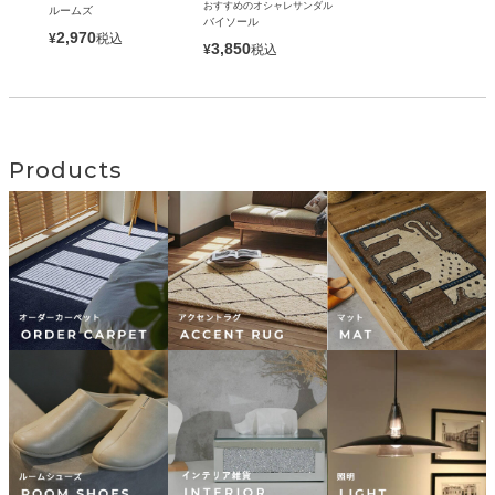
おすすめのオシャレサンダル
ルームズ
バイソール
2,970
¥
税込
3,850
¥
税込
Products