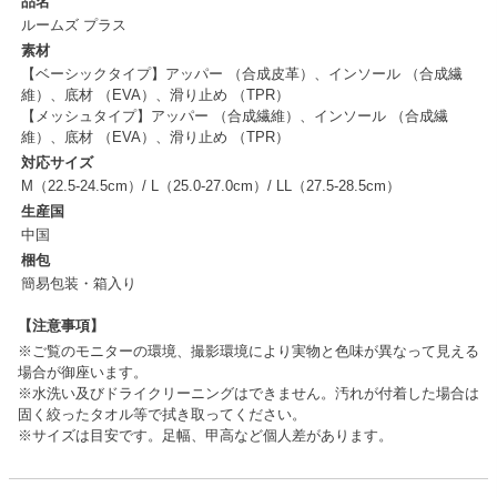
品名
ルームズ プラス
素材
【ベーシックタイプ】アッパー （合成皮革）、インソール （合成繊
維）、底材 （EVA）、滑り止め （TPR）
【メッシュタイプ】アッパー （合成繊維）、インソール （合成繊
維）、底材 （EVA）、滑り止め （TPR）
対応サイズ
M（22.5-24.5cm）/ L（25.0-27.0cm）/ LL（27.5-28.5cm）
生産国
中国
梱包
簡易包装・箱入り
【注意事項】
※ご覧のモニターの環境、撮影環境により実物と色味が異なって見える
場合が御座います。
※水洗い及びドライクリーニングはできません。汚れが付着した場合は
固く絞ったタオル等で拭き取ってください。
※サイズは目安です。足幅、甲高など個人差があります。