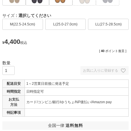
サイズ
選択してください
M(22.5-24.5cm)
L(25.0-27.0cm)
LL(27.5-28.5cm)
4,400
¥
税込
[
40
ポイント進呈 ]
お気に入りに登録する
配送目安
1～2営業日前後に発送予定
時間指定
日時指定可
お支払
カード/コンビニ/銀行/ゆうちょ/NP後払い/Amazon pay
方法
特記事項
全国一律
送料無料