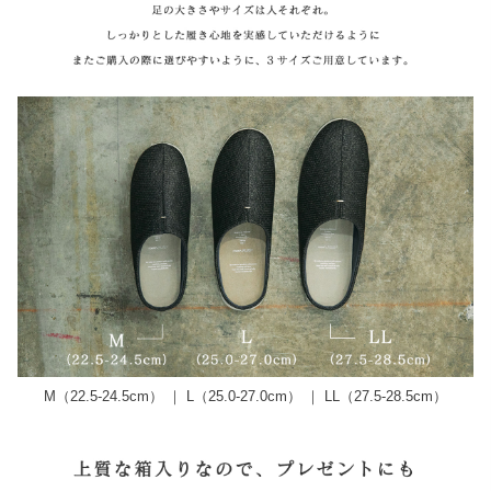
M（22.5-24.5cm） ｜ L（25.0-27.0cm） ｜ LL（27.5-28.5cm）