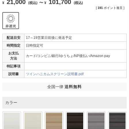
21,000
101,700
〜
¥
(税込)
¥
(税込)
[
191
ポイント進呈 ]
配送目安
17～19営業日前後に発送予定
時間指定
日時指定可
お支払
カード/コンビニ/銀行/ゆうちょ/NP後払い/Amazon pay
方法
特記事項
説明書
ツインハニカムスクリーン説明書.pdf
全国一律
送料無料
カラー