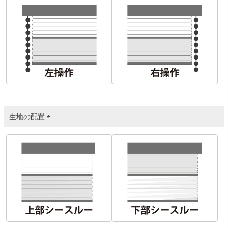
必
須
)
生地の配置
(
必
須
)