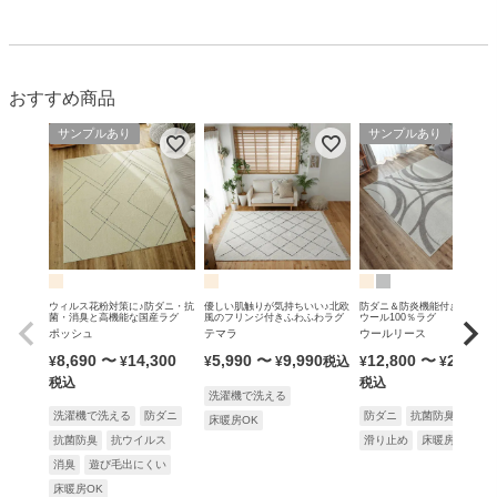
おすすめ商品
サンプルあり
サンプルあり
ウィルス花粉対策に♪防ダニ・抗
優しい肌触りが気持ちいい♪北欧
防ダニ＆防炎機能付きの無染
菌・消臭と高機能な国産ラグ
風のフリンジ付きふわふわラグ
ウール100％ラグ
ポッシュ
テマラ
ウールリース
8,690
〜
14,300
5,990
〜
9,990
12,800
〜
25,900
¥
¥
¥
¥
税込
¥
¥
税込
税込
洗濯機で洗える
洗濯機で洗える
防ダニ
防ダニ
抗菌防臭
防炎
床暖房OK
抗菌防臭
抗ウイルス
滑り止め
床暖房OK
消臭
遊び毛出にくい
床暖房OK