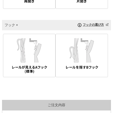
フック
フックの選び方
(
必
須
)
ご注文内容