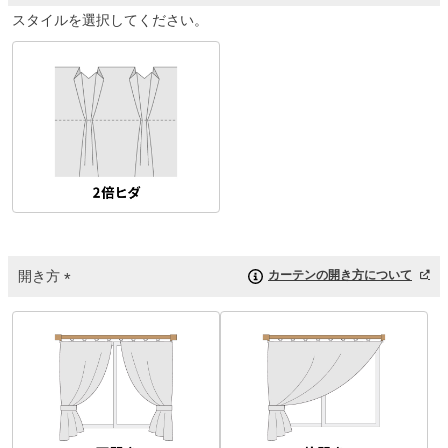
(
スタイルを選択してください。
必
須
)
開き方
カーテンの開き方について
(
必
須
)