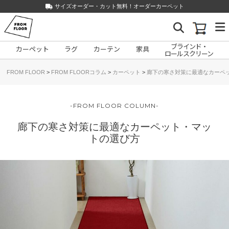
サイズオーダー・カット無料！オーダーカーペット
ブラインド・
カーペット
ラグ
カーテン
家具
ロールスクリーン
コ
FROM FLOOR
>
FROM FLOORコラム
>
カーペット
>
廊下の寒さ対策に最適なカーペ
ン
テ
ン
FROM FLOOR COLUMN
ツ
廊下の寒さ対策に最適なカーペット・マッ
へ
トの選び方
ス
キ
ッ
プ