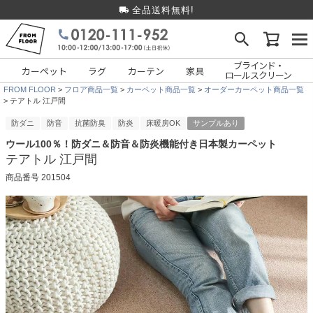
全品送料無料!
ブラインド・
カーペット
ラグ
カーテン
家具
ロールスクリーン
FROM FLOOR
フロア商品一覧
カーペット商品一覧
オーダーカーペット商品一覧
テアトル 江戸間
防ダニ
防音
抗菌防臭
防炎
床暖房OK
サンプルあり
ウール100％！防ダニ＆防音＆防炎機能付き日本製カーペット
テアトル 江戸間
商品番号
201504