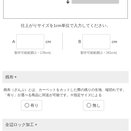
仕上がりサイズを1cm単位で入力してください。
A
cm
B
cm
製作可能範囲(1 ~
176
cm)
製作可能範囲(1 ~
261
cm)
残布
(
残布（ざんぷ）とは、カーペットをカットした際の残りの生地、端切れです。
必
「有り」が選べる商品に同送が可能です。※指定サイズによる
須
)
有り
無し
全辺ロック加工