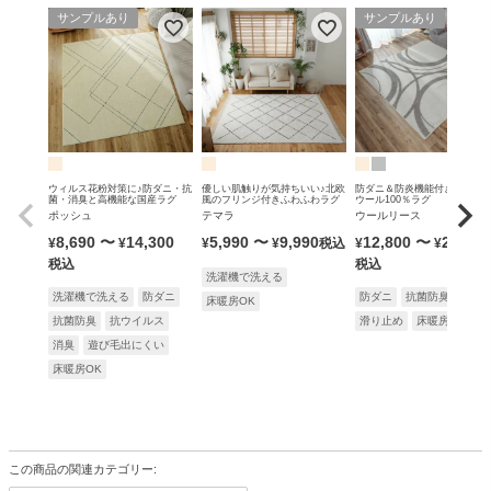
サンプルあり
サンプルあり
ウィルス花粉対策に♪防ダニ・抗
優しい肌触りが気持ちいい♪北欧
防ダニ＆防炎機能付きの無染
菌・消臭と高機能な国産ラグ
風のフリンジ付きふわふわラグ
ウール100％ラグ
ポッシュ
テマラ
ウールリース
8,690
〜
14,300
5,990
〜
9,990
12,800
〜
25,900
¥
¥
¥
¥
税込
¥
¥
税込
税込
洗濯機で洗える
洗濯機で洗える
防ダニ
防ダニ
抗菌防臭
防炎
床暖房OK
抗菌防臭
抗ウイルス
滑り止め
床暖房OK
消臭
遊び毛出にくい
床暖房OK
この商品の関連カテゴリー: