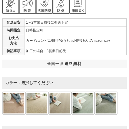
配送目安
1～2営業日前後に発送予定
時間指定
日時指定可
お支払
カード/コンビニ/銀行/ゆうちょ/NP後払い/Amazon pay
方法
特記事項
加工の場合＋3営業日前後
全国一律
送料無料
カラー
選択してください