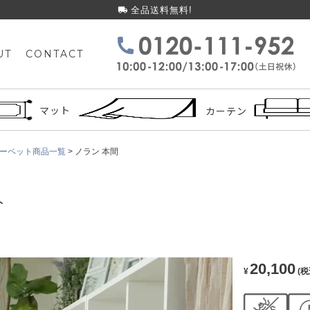
全品送料無料!
UT
CONTACT
検索
マット
カーテン
ーペット商品一覧
ノラン 本間
ト
20,100
¥
(税