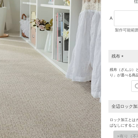
仕
A
製作可能範囲(
残布
(
残布（ざんぷ）
必
り」が選べる商
須
)
全辺ロック
ロック加工とは
ぱなしにするこ
有り（不