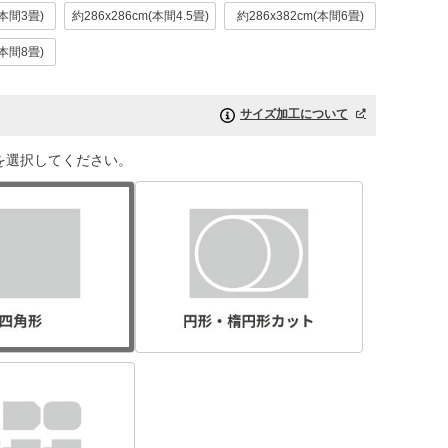
(本間3畳)
約286x286cm(本間4.5畳)
約286x382cm(本間6畳)
(本間8畳)
サイズ加工について
を選択してください。
ベージュ