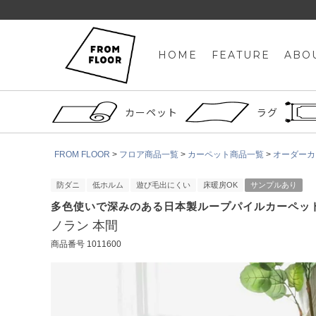
HOME
FEATURE
ABO
カーペット
ラグ
FROM FLOOR
フロア商品一覧
カーペット商品一覧
オーダーカ
防ダニ
低ホルム
遊び毛出にくい
床暖房OK
サンプルあり
多色使いで深みのある日本製ループパイルカーペッ
ノラン 本間
商品番号
1011600