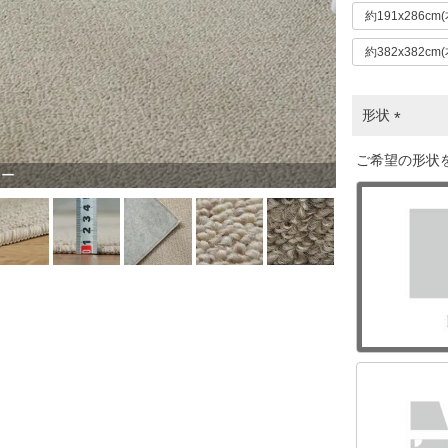
約191x286cm
約382x382cm
形状
(
ご希望の形状
必
リー
須
)