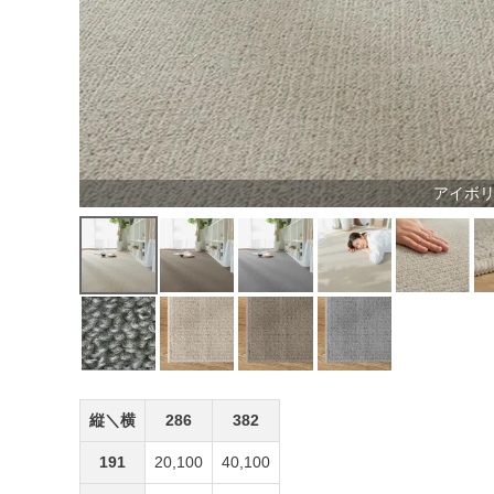
アイボ
縦＼横
286
382
191
20,100
40,100