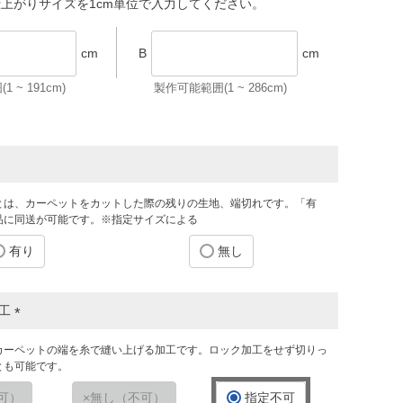
上がりサイズを1cm単位で入力してください。
cm
B
cm
1 ~
191
cm)
製作可能範囲(1 ~
286
cm)
とは、カーペットをカットした際の残りの生地、端切れです。「有
品に同送が可能です。※指定サイズによる
有り
無し
加工
(
カーペットの端を糸で縫い上げる加工です。ロック加工をせず切りっ
必
とも可能です。
須
)
可）
無し（不可）
指定不可