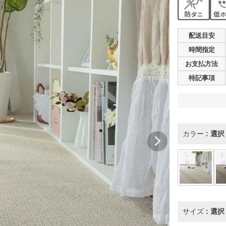
配送目安
時間指定
お支払
方法
特記事項
カラー
選択
サイズ
選択