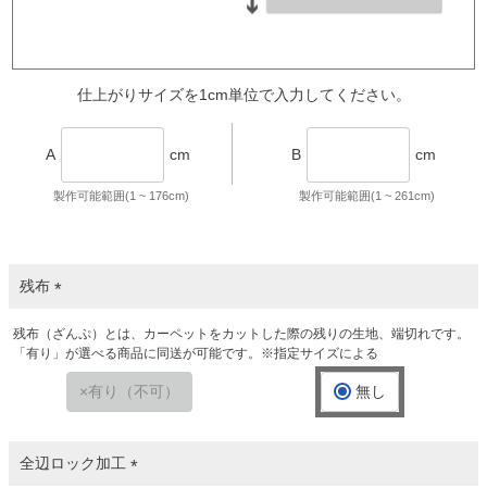
仕上がりサイズを1cm単位で入力してください。
A
cm
B
cm
製作可能範囲(1 ~
176
cm)
製作可能範囲(1 ~
261
cm)
残布
(
残布（ざんぷ）とは、カーペットをカットした際の残りの生地、端切れです。
必
「有り」が選べる商品に同送が可能です。※指定サイズによる
須
)
有り（不可）
無し
全辺ロック加工