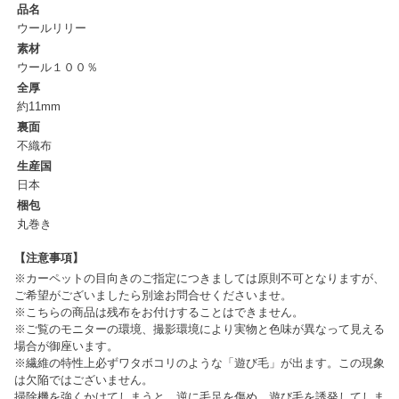
品名
ウールリリー
素材
ウール１００％
全厚
約11mm
裏面
不織布
生産国
日本
梱包
丸巻き
【注意事項】
※カーペットの目向きのご指定につきましては原則不可となりますが、
ご希望がございましたら別途お問合せくださいませ。
※こちらの商品は残布をお付けすることはできません。
※ご覧のモニターの環境、撮影環境により実物と色味が異なって見える
場合が御座います。
※繊維の特性上必ずワタボコリのような「遊び毛」が出ます。この現象
は欠陥ではございません。
掃除機を強くかけてしまうと、逆に毛足を傷め、遊び毛を誘発してしま