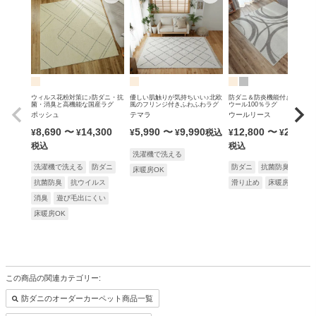
ウィルス花粉対策に♪防ダニ・抗
優しい肌触りが気持ちいい♪北欧
防ダニ＆防炎機能付きの無染
菌・消臭と高機能な国産ラグ
風のフリンジ付きふわふわラグ
ウール100％ラグ
ポッシュ
テマラ
ウールリース
8,690
〜
14,300
5,990
〜
9,990
12,800
〜
25,900
¥
¥
¥
¥
税込
¥
¥
税込
税込
洗濯機で洗える
洗濯機で洗える
防ダニ
防ダニ
抗菌防臭
防炎
床暖房OK
抗菌防臭
抗ウイルス
滑り止め
床暖房OK
消臭
遊び毛出にくい
床暖房OK
この商品の関連カテゴリー:
防ダニのオーダーカーペット商品一覧