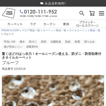
全品送料無料!
ブラインド・
カーペット
ラグ
カーテン
家具
ロールスクリーン
FROM FLOOR
フロア商品一覧
カーペット商品一覧
タイルカーペット商品一覧
プルーフ
手洗いOK
撥水
防ダニ
防音
抗菌防臭
防炎
制電
滑り止め
遊び毛出にくい
床暖房OK
驚くほどのはっ水力！オールシーズン使える、防ダニ・防音効果付
きタイルカーペット
プルーフ
商品番号
1019119