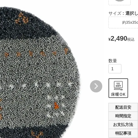
サイズ
選択
約35x35
2,490
¥
税込
配送目安
時間指定
お支払
方法
特記事項