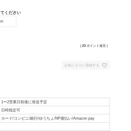
してください
cm
[
23
ポイント進呈 ]
お気に入りに登録する
1〜2営業日前後に発送予定
日時指定可
カード/コンビニ/銀行/ゆうちょ/NP後払い/Amazon pay