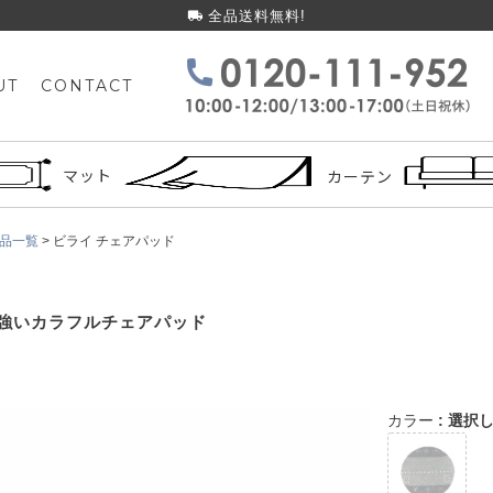
全品送料無料!
UT
CONTACT
検索
マット
カーテン
品一覧
ビライ チェアパッド
も強いカラフルチェアパッド
カラー
選択