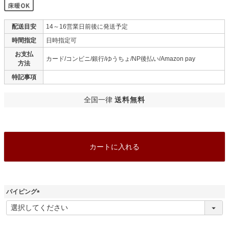
配送目安
14～16営業日前後に発送予定
時間指定
日時指定可
お支払
カード/コンビニ/銀行/ゆうちょ/NP後払い/Amazon pay
方法
特記事項
全国一律
送料無料
カートに入れる
パイピング
(
必
須