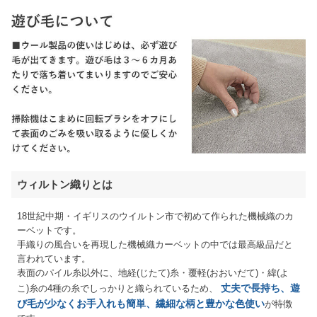
ウィルトン織りとは
18世紀中期・イギリスのウイルトン市で初めて作られた機械織のカ
ーベットです。
手織りの風合いを再現した機械織カーベットの中では最高級品だと
言われています。
表面のパイル糸以外に、地経(じたて)糸・覆軽(おおいだて)・緯(よ
丈夫で長持ち、遊
こ)糸の4種の糸でしっかりと織られているため、
び毛が少なくお手入れも簡単、繊細な柄と豊かな色使い
が特徴