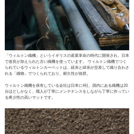
「ウィルトン織機」というイギリスの産業革命の時代に開発され、日本
で改良が加えられた古い織機を使っています。 ウィルトン織機でつく
られているウィルトンカーペットは、経糸と緯糸が交差して織り合わさ
れる「織物」でつくられており、耐久性が抜群。
ウィルトン織機を保有している会社は日本に4社、国内にある織機は20
台ほどしかなく、職人が丁寧にメンテナンスをしながら丁寧に作ってい
る希少性の高いマットです。