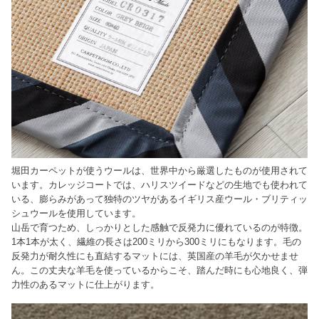
堀田カーペットが使うウールは、世界中から厳選したものが使用されて
います。カレッジコートでは、ハリスツイードなどの生地でも使われて
いる、膨らみがあって独特のツヤがあるイギリス産ウール・ブリティッ
シュウールを使用しています。
山岳で育つため、しっかりとした感触で反発力に優れているのが特徴。
1本1本が太く、繊維の長さは200ミリから300ミリにもなります。毛の
反発力が耐久性にも直結するマットには、英国産の羊毛が欠かせませ
ん。この丈夫な羊毛を使っているからこそ、踏んだ時にも心地良く、弾
力性のあるマットに仕上がります。