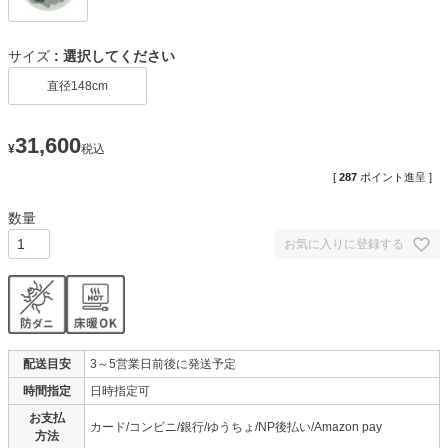
サイズ
選択してください
直径148cm
31,600
¥
税込
[
287
ポイント進呈 ]
お気に入りに登録する
配送目安
3～5営業日前後に発送予定
時間指定
日時指定可
お支払
カード/コンビニ/銀行/ゆうちょ/NP後払い/Amazon pay
方法