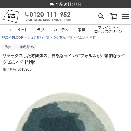
全品送料無料!
ブラインド・
カーペット
ラグ
カーテン
家具
ロールスクリーン
FROM FLOOR
フロア商品一覧
ラグ商品一覧
グムンド 円形
防ダニ
床暖房OK
リラックスした雰囲気の、自然なラインやフォルムが印象的なラグ
グムンド 円形
商品番号
1015360