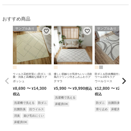
おすすめ商品
サンプルあり
サンプルあり
ウィルス花粉対策に♪防ダニ・抗
優しい肌触りが気持ちいい♪北欧
防ダニ＆防炎機能付きの無染
菌・消臭と高機能な国産ラグ
風のフリンジ付きふわふわラグ
ウール100％ラグ
ポッシュ
テマラ
ウールリース
8,690
〜
14,300
5,990
〜
9,990
12,800
〜
25,900
¥
¥
¥
¥
税込
¥
¥
税込
税込
洗濯機で洗える
洗濯機で洗える
防ダニ
防ダニ
抗菌防臭
防炎
床暖房OK
抗菌防臭
抗ウイルス
滑り止め
床暖房OK
消臭
遊び毛出にくい
床暖房OK