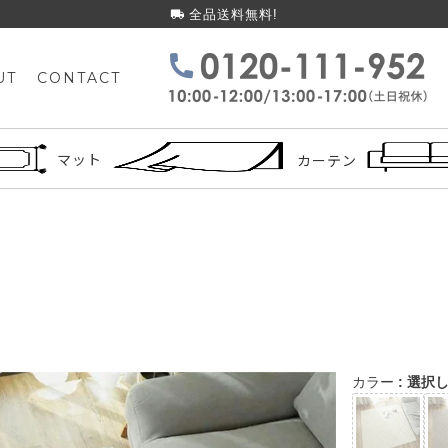
全品送料無料!
UT
CONTACT
検索
マット
カーテン
カラー
選択