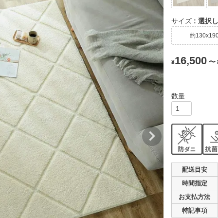
サイズ
選択
約130x19
16,500
〜
¥
配送目安
時間指定
お支払
方法
特記事項