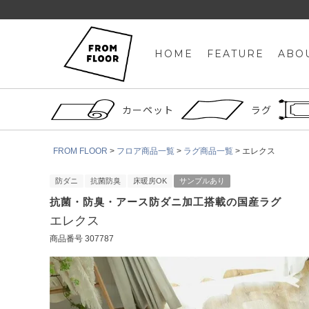
HOME
FEATURE
ABO
カーペット
ラグ
FROM FLOOR
フロア商品一覧
ラグ商品一覧
エレクス
防ダニ
抗菌防臭
床暖房OK
サンプルあり
抗菌・防臭・アース防ダニ加工搭載の国産ラグ
エレクス
商品番号
307787