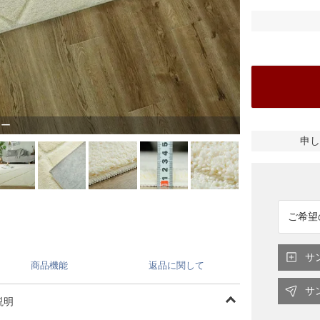
リー
申し
サ
商品機能
返品に関して
サ
説明