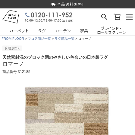
全品送料無料!
ブラインド・
カーペット
ラグ
カーテン
家具
ロールスクリーン
FROM FLOOR
フロア商品一覧
ラグ商品一覧
ロマーノ
床暖房OK
天然素材混のブロック調のやさしい色合いの日本製ラグ
ロマーノ
商品番号
312185