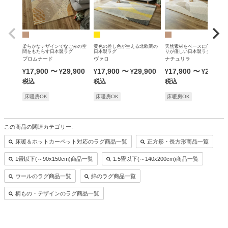
柔らかなデザインでなごみの空
黄色の差し色が生える北欧調の
天然素材をベースに使った手
間をもたらす日本製ラグ
日本製ラグ
りが優しい日本製ラグ
プロムナード
ヴァロ
ナチュリラ
17,900
〜
29,900
17,900
〜
29,900
17,900
〜
29,900
¥
¥
¥
¥
¥
¥
税込
税込
税込
床暖房OK
床暖房OK
床暖房OK
この商品の関連カテゴリー:
床暖＆ホットカーペット対応のラグ商品一覧
正方形・長方形商品一覧
1畳以下(～90x150cm)商品一覧
1.5畳以下(～140x200cm)商品一覧
ウールのラグ商品一覧
綿のラグ商品一覧
柄もの・デザインのラグ商品一覧