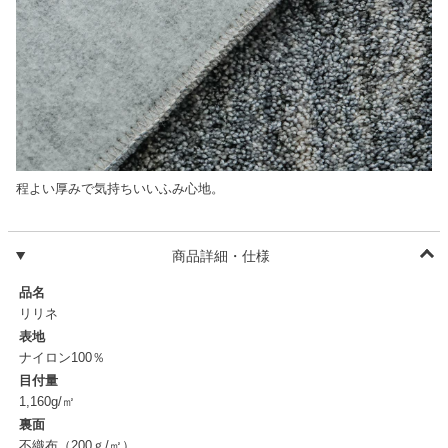
程よい厚みで気持ちいいふみ心地。
商品詳細・仕様
品名
リリネ
表地
ナイロン100％
目付量
1,160g/㎡
裏面
不織布（200ｇ/㎡）