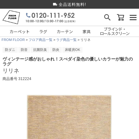
全品送料無料!
ブラインド・
カーペット
ラグ
カーテン
家具
ロールスクリーン
FROM FLOOR
フロア商品一覧
ラグ商品一覧
リリネ
防ダニ
防音
抗菌防臭
防炎
床暖房OK
ヴィンテージ感がおしゃれ！スぺダイ染色の優しいカラーが魅力の
ラグ
リリネ
商品番号
312224