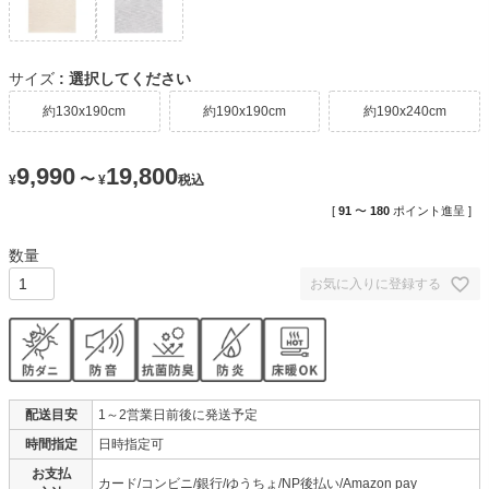
サイズ
選択してください
約130x190cm
約190x190cm
約190x240cm
9,990
19,800
〜
¥
¥
税込
[
91
〜
180
ポイント進呈 ]
お気に入りに登録する
配送目安
1～2営業日前後に発送予定
時間指定
日時指定可
お支払
カード/コンビニ/銀行/ゆうちょ/NP後払い/Amazon pay