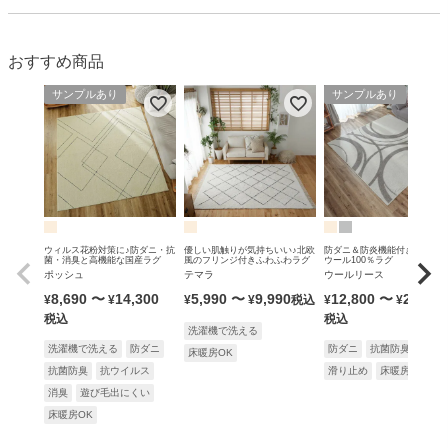
おすすめ商品
サンプルあり
サンプルあり
ウィルス花粉対策に♪防ダニ・抗
優しい肌触りが気持ちいい♪北欧
防ダニ＆防炎機能付きの無染
菌・消臭と高機能な国産ラグ
風のフリンジ付きふわふわラグ
ウール100％ラグ
ポッシュ
テマラ
ウールリース
8,690
〜
14,300
5,990
〜
9,990
12,800
〜
25,900
¥
¥
¥
¥
税込
¥
¥
税込
税込
洗濯機で洗える
洗濯機で洗える
防ダニ
防ダニ
抗菌防臭
防炎
床暖房OK
抗菌防臭
抗ウイルス
滑り止め
床暖房OK
消臭
遊び毛出にくい
床暖房OK