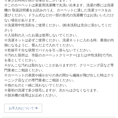
り多少お時間が掛かる場合もございます。）
※このカーペットは家庭用洗濯機で丸洗い出来ます。洗濯の際には洗濯
機の 取扱説明書をお読みのうえ、カーペットに適した洗濯コースをお
選びください。ドラム式などの一部の形式の洗濯機ではお洗いいただけ
ない場合があります。
※洗濯用中性洗剤をご使用ください。(粉末洗剤は充分に溶かしてくだ
さい)
※入浴剤の入ったお湯は使用しないでください。
※洗濯ネットは必ずご使用ください。洗濯ネットに入れる時、裏側が内
側になるように、畳んだ上で入れてください。
※乾燥不十分な状態でパイルを引っ張らないでください。
※汚れた箇所は、市販のカーペットクリーナー(または中性洗剤)で汚れ
を落としてください。
※がんこな汚れは取れないことがありますので、クリーニング店など専
門業者にご相談ください。
※カーペットの表面や縁かがりの糸の間から繊維が飛び出した時はクリ
ーニング店などの専門業者にご相談ください。
※他のものと一緒に洗わないでください。
※最初の洗濯で多少脱毛しますが、次からは少なくなります。
※脱水機の使用はお止めください。
お手入れについて