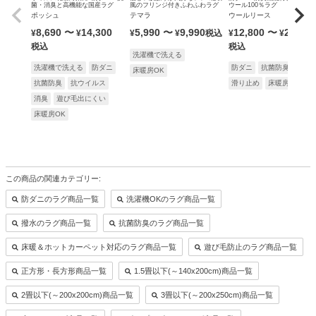
菌・消臭と高機能な国産ラグ
風のフリンジ付きふわふわラグ
ウール100％ラグ
ポッシュ
テマラ
ウールリース
8,690
〜
14,300
5,990
〜
9,990
12,800
〜
25,900
¥
¥
¥
¥
税込
¥
¥
税込
税込
洗濯機で洗える
洗濯機で洗える
防ダニ
防ダニ
抗菌防臭
防炎
床暖房OK
抗菌防臭
抗ウイルス
滑り止め
床暖房OK
消臭
遊び毛出にくい
床暖房OK
この商品の関連カテゴリー:
防ダニのラグ商品一覧
洗濯機OKのラグ商品一覧
撥水のラグ商品一覧
抗菌防臭のラグ商品一覧
床暖＆ホットカーペット対応のラグ商品一覧
遊び毛防止のラグ商品一覧
正方形・長方形商品一覧
1.5畳以下(～140x200cm)商品一覧
2畳以下(～200x200cm)商品一覧
3畳以下(～200x250cm)商品一覧