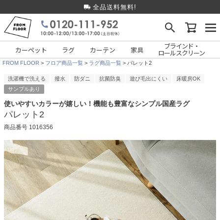
全品送料無料!
ブラインド・
カーペット
ラグ
カーテン
家具
ロールスクリーン
FROM FLOOR
フロア商品一覧
ラグ商品一覧
パレット2
洗濯機で洗える
撥水
防ダニ
抗菌防臭
遊び毛出にくい
床暖房OK
サンプルあり
使いやすいカラーが嬉しい！機能も豊富なシンプル国産ラグ
パレット2
商品番号
1016356