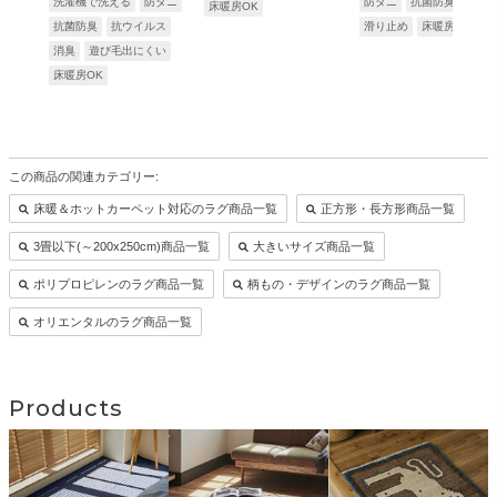
洗濯機で洗える
防ダニ
防ダニ
抗菌防臭
防炎
床暖房OK
抗菌防臭
抗ウイルス
滑り止め
床暖房OK
消臭
遊び毛出にくい
床暖房OK
この商品の関連カテゴリー:
床暖＆ホットカーペット対応のラグ商品一覧
正方形・長方形商品一覧
3畳以下(～200x250cm)商品一覧
大きいサイズ商品一覧
ポリプロピレンのラグ商品一覧
柄もの・デザインのラグ商品一覧
オリエンタルのラグ商品一覧
Products