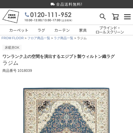
全品送料無料!
ブラインド・
カーペット
ラグ
カーテン
家具
ロールスクリーン
FROM FLOOR
フロア商品一覧
ラグ商品一覧
ラジム
床暖房OK
ワンランク上の空間を演出するエジプト製ウィルトン織ラグ
ラジム
商品番号
1018039