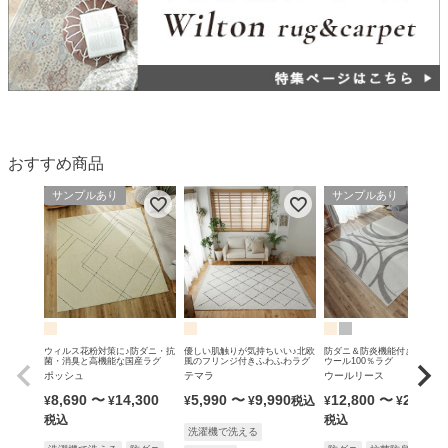
おすすめ商品
サンプルあり
サンプルあり
ウィルス花粉対策に♪防ダニ・抗
優しい肌触りが気持ちいい♪北欧
防ダニ＆防炎機能付きの無染
菌・消臭と高機能な国産ラグ
風のフリンジ付きふわふわラグ
ウール100％ラグ
ポッシュ
テマラ
ウールリース
8,690
〜
14,300
5,990
〜
9,990
12,800
〜
25,900
¥
¥
¥
¥
税込
¥
¥
税込
税込
洗濯機で洗える