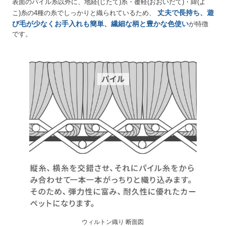
表面のパイル糸以外に、地経(じたて)糸・覆軽(おおいだて)・緯(よ
丈夫で長持ち、遊
こ)糸の4種の糸でしっかりと織られているため、
び毛が少なくお手入れも簡単、繊細な柄と豊かな色使い
が特徴
です。
ウィルトン織り 断面図