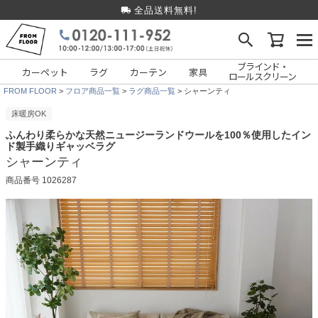
全品送料無料!
ブラインド・
カーペット
ラグ
カーテン
家具
ロールスクリーン
FROM FLOOR
フロア商品一覧
ラグ商品一覧
シャーンティ
床暖房OK
ふんわり柔らかな天然ニュージーランドウールを100％使用したイン
ド製手織りギャッベラグ
シャーンティ
商品番号
1026287