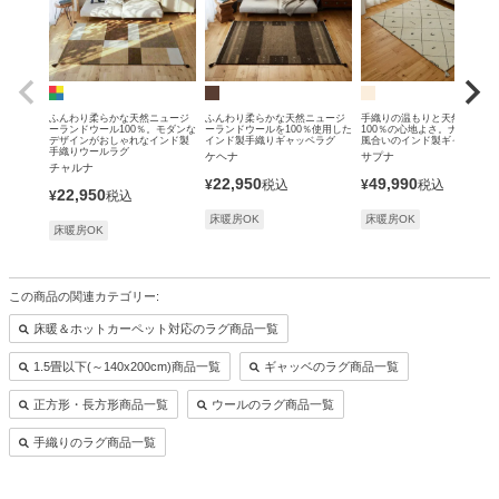
ふんわり柔らかな天然ニュージ
ふんわり柔らかな天然ニュージ
手織りの温もりと天然ウール
ーランドウール100％。モダンな
ーランドウールを100％使用した
100％の心地よさ。ナチュラル
デザインがおしゃれなインド製
インド製手織りギャッベラグ
風合いのインド製ギャッベラ
手織りウールラグ
ケヘナ
サプナ
チャルナ
22,950
49,990
¥
税込
¥
税込
22,950
¥
税込
床暖房OK
床暖房OK
床暖房OK
この商品の関連カテゴリー:
床暖＆ホットカーペット対応のラグ商品一覧
1.5畳以下(～140x200cm)商品一覧
ギャッベのラグ商品一覧
正方形・長方形商品一覧
ウールのラグ商品一覧
手織りのラグ商品一覧