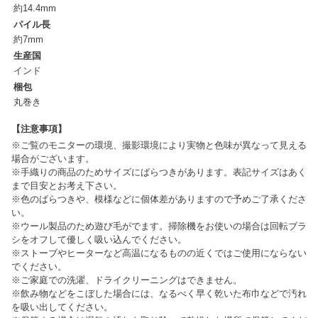
約14.4mm
パイル長
約7mm
生産国
インド
梱包
丸巻き
【注意事項】
※ご覧のモニターの環境、撮影環境により実物と色味が異なって見える
場合がございます。
※手織りの商品のためサイズにばらつきがあります。表記サイズはあく
まで目安とお考え下さい。
※色のばらつきや、模様などに個体差がありますので予めご了承くださ
い。
※ウール製品のため遊び毛がでます。掃除機をお使いの場合は回転ブラ
シをオフして優しく吸い込んでください。
※ストーブやヒーターなど高温になるものの近くではご使用にならない
でください。
※ご家庭での洗濯、ドライクリーニングはできません。
※飲み物などをこぼした場合には、なるべく早く乾いた布巾などで汚れ
を吸い出してください。