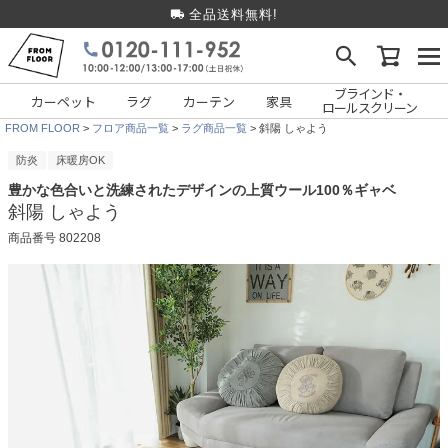
全品送料無料!
ブラインド・
カーペット
ラグ
カーテン
家具
ロールスクリーン
FROM FLOOR
フロア商品一覧
ラグ商品一覧
斜陽 しゃよう
防炎
床暖房OK
豊かな色合いと洗練されたデザインの上質ウール100％ギャベ
斜陽 しゃよう
商品番号
802208