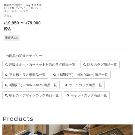
無染色の良質ウールを使用！優
しいデザインのインド製ハンド
メイドギャッベラグ
スミカ
19,950
〜
79,900
¥
¥
税込
床暖房OK
この商品の関連カテゴリー:
床暖＆ホットカーペット対応のラグ商品一覧
防炎のラグ商品一覧
正方形・長方形商品一覧
1.5畳以下(～140x200cm)商品一覧
3畳以下(～200x250cm)商品一覧
ウールのラグ商品一覧
柄もの・デザインのラグ商品一覧
ギャッベのラグ商品一覧
Products