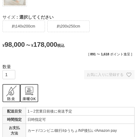
サイズ
選択してください
約140x200cm
約200x250cm
98,000
178,000
〜
¥
¥
税込
[
891
〜
1,618
ポイント進呈 ]
お気に入りに登録する
配送目安
1～2営業日前後に発送予定
時間指定
日時指定可
お支払
カード/コンビニ/銀行/ゆうちょ/NP後払い/Amazon pay
方法