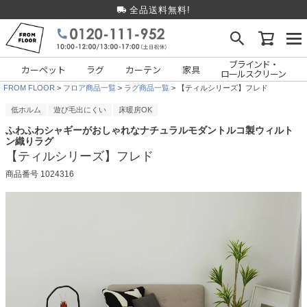
全品送料無料!
ブラインド・
カーペット
ラグ
カーテン
家具
ロールスクリーン
FROM FLOOR
フロア商品一覧
ラグ商品一覧
【ティルシリーズ】フレド
低ホルム
遊び毛出にくい
床暖房OK
ふわふわシャギーがおしゃれなナチュラルモダントルコ製ウィルト
ン織りラグ
【ティルシリーズ】フレド
商品番号
1024316