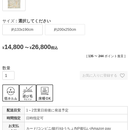
サイズ
選択してください
約133x190cm
約200x250cm
14,800
26,800
〜
¥
¥
税込
[
135
〜
244
ポイント進呈 ]
お気に入りに登録する
配送目安
1～2営業日前後に発送予定
時間指定
日時指定可
お支払
カード/コンビニ/銀行/ゆうちょ/NP後払い/Amazon pay