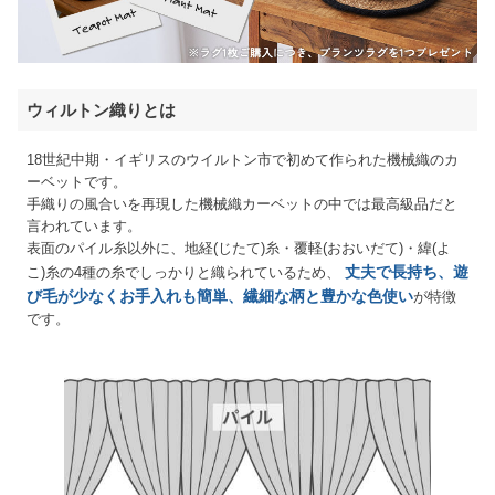
ウィルトン織りとは
18世紀中期・イギリスのウイルトン市で初めて作られた機械織のカ
ーベットです。
手織りの風合いを再現した機械織カーベットの中では最高級品だと
言われています。
表面のパイル糸以外に、地経(じたて)糸・覆軽(おおいだて)・緯(よ
丈夫で長持ち、遊
こ)糸の4種の糸でしっかりと織られているため、
び毛が少なくお手入れも簡単、繊細な柄と豊かな色使い
が特徴
です。