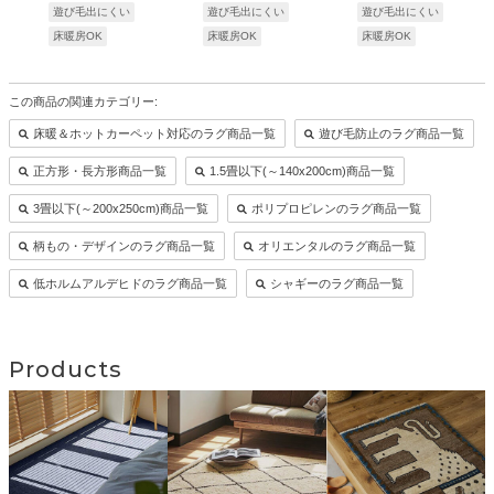
遊び毛出にくい
遊び毛出にくい
遊び毛出にくい
床暖房OK
床暖房OK
床暖房OK
この商品の関連カテゴリー:
床暖＆ホットカーペット対応のラグ商品一覧
遊び毛防止のラグ商品一覧
正方形・長方形商品一覧
1.5畳以下(～140x200cm)商品一覧
3畳以下(～200x250cm)商品一覧
ポリプロピレンのラグ商品一覧
柄もの・デザインのラグ商品一覧
オリエンタルのラグ商品一覧
低ホルムアルデヒドのラグ商品一覧
シャギーのラグ商品一覧
Products