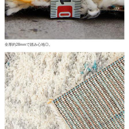
全厚約28mmで踏み心地◎。