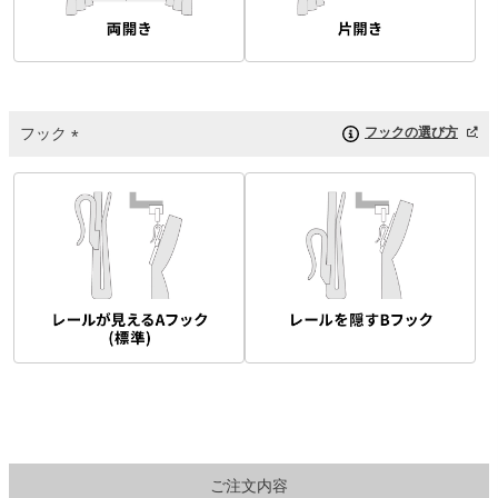
フック
フックの選び方
(
必
須
)
ご注文内容