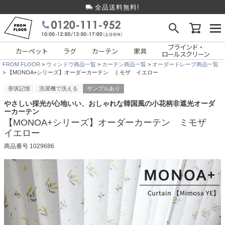
全品送料無料!
ブラインド・
カーペット
ラグ
カーテン
家具
ロールスクリーン
FROM FLOOR
ウィンドウ商品一覧
カーテン商品一覧
オーダードレープ商品一覧
【MONOA+シリーズ】オーダーカーテン ミモザ イエロー
形状記憶
洗濯機で洗える
サンプルあり
やさしい採光が心地いい、おしゃれな韓国風の小花柄非遮光オーダ
ーカーテン
【MONOA+シリーズ】オーダーカーテン ミモザ
イエロー
商品番号
1029686