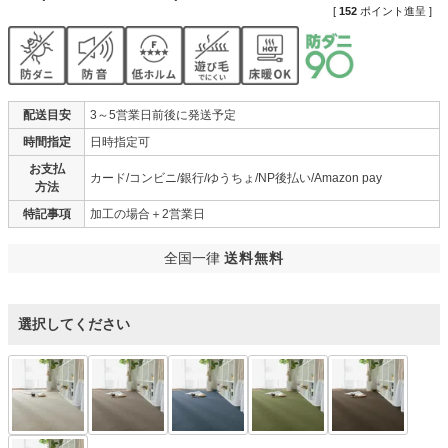
[
152
ポイント進呈 ]
配送目安
3～5営業日前後に発送予定
時間指定
日時指定可
お支払
カード/コンビニ/銀行/ゆうちょ/NP後払い/Amazon pay
方法
特記事項
加工の場合＋2営業日
全国一律
送料無料
選択してください