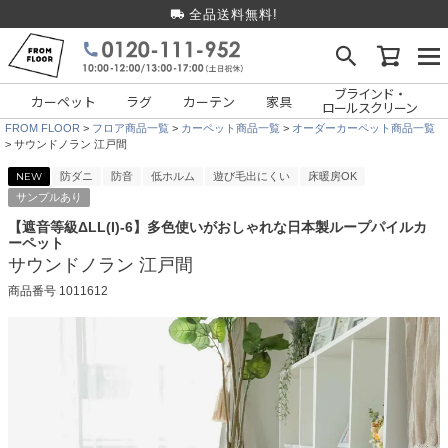
全品送料無料!
ブラインド・
カーペット
ラグ
カーテン
家具
ロールスクリーン
FROM FLOOR
フロア商品一覧
カーペット商品一覧
オーダーカーペット商品一覧
サウンドノラン 江戸間
NEW
防ダニ
防音
低ホルム
遊び毛出にくい
床暖房OK
サンプルあり
【遮音等級ΔLL(I)-6】多色使いがおしゃれな日本製ループパイルカ
ーペット
サウンドノラン 江戸間
商品番号
1011612