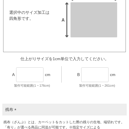
選択中のサイズ加工は
四角形です。
仕上がりサイズを1cm単位で入力してください。
A
cm
B
cm
製作可能範囲(1 ~
176
cm)
製作可能範囲(1 ~
261
cm)
残布
(
残布（ざんぷ）とは、カーペットをカットした際の残りの生地、端切れです。
必
「有り」が選べる商品に同送が可能です。※指定サイズによる
須