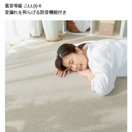
遮音等級 △LL(I)-6
音漏れを和らげる防音機能付き