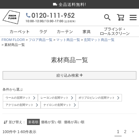
全品送料無料!
ブラインド・
カーペット
ラグ
カーテン
家具
ロールスクリーン
FROM FLOOR
フロア商品一覧
マット商品一覧
玄関マット商品一覧
素材商品一覧
素材商品一覧
絞り込み検索
条件から選ぶ
ウールの玄関マット
レーヨンの玄関マット
ポリプロピレンの玄関マット
フリーワード検索
アクリルの玄関マット
ナイロンの玄関マット
並び替え
新着順
価格が安い順
価格が高い順
100
件中
1
-
60
件表示
1
2
種類