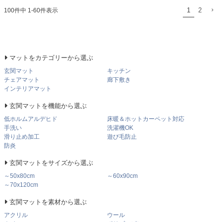
100
件中
1
-
60
件表示
1
2
マットをカテゴリーから選ぶ
玄関マット
キッチン
チェアマット
廊下敷き
インテリアマット
玄関マットを機能から選ぶ
低ホルムアルデヒド
床暖＆ホットカーペット対応
手洗い
洗濯機OK
滑り止め加工
遊び毛防止
防炎
玄関マットをサイズから選ぶ
～50x80cm
～60x90cm
～70x120cm
玄関マットを素材から選ぶ
アクリル
ウール