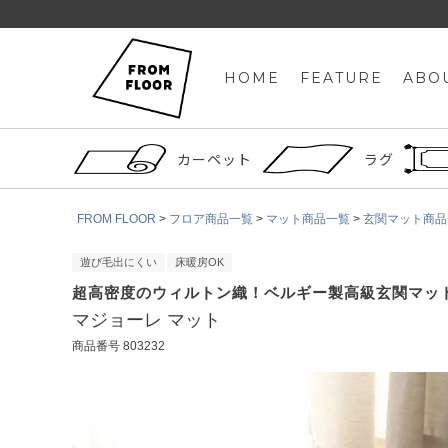
HOME
FEATURE
ABO
カーペット
ラグ
FROM FLOOR
フロア商品一覧
マット商品一覧
玄関マット商品
遊び毛出にくい
床暖房OK
超高密度のウィルトン織！ベルギー製高級玄関マッ
マジョーレ マット
商品番号
803232