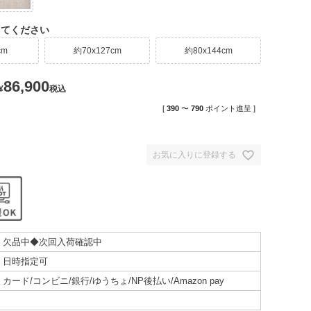
してください
cm
約70x127cm
約80x144cm
86,900
¥
税込
[
390
〜
790
ポイント進呈 ]
お気に入りに登録する
欠品中◆次回入荷確認中
日時指定可
カード/コンビニ/銀行/ゆうちょ/NP後払い/Amazon pay