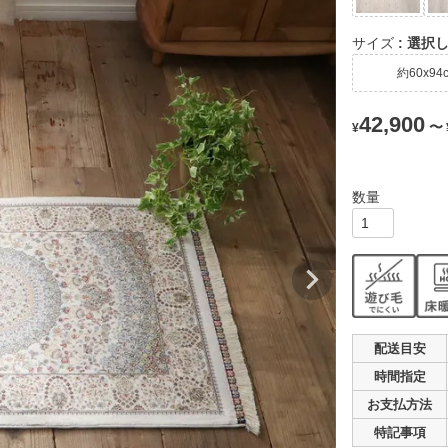
サイズ
選択
約60x94
42,900
〜
¥
配送目安
時間指定
お支払
方法
特記事項