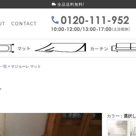
全品送料無料!
UT
CONTACT
検索
マット
カーテン
一覧
マジョーレ マット
ト
カラー
選択