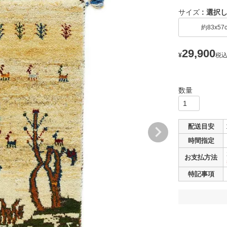
サイズ
選択
約83x57
29,900
¥
税
配送目安
時間指定
お支払
方法
特記事項