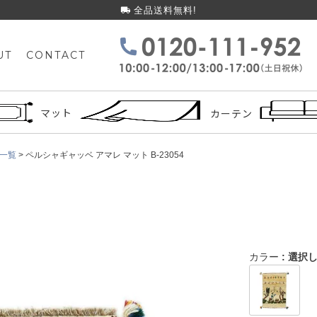
全品送料無料!
UT
CONTACT
検索
マット
カーテン
一覧
ペルシャギャッベ アマレ マット B-23054
カラー
選択