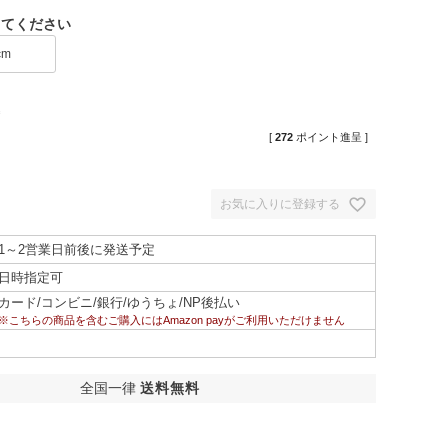
してください
cm
込
[
272
ポイント進呈 ]
お気に入りに登録する
1～2営業日前後に発送予定
日時指定可
カード/コンビニ/銀行/ゆうちょ/NP後払い
※こちらの商品を含むご購入にはAmazon payがご利用いただけません
全国一律
送料無料