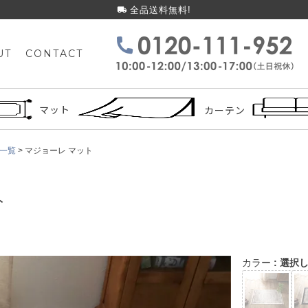
全品送料無料!
UT
CONTACT
検索
マット
カーテン
一覧
マジョーレ マット
ト
カラー
選択