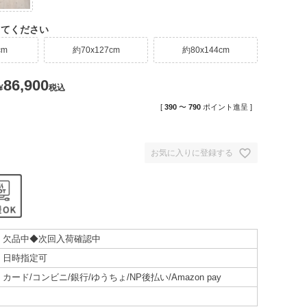
してください
cm
約70x127cm
約80x144cm
86,900
¥
税込
[
390
〜
790
ポイント進呈 ]
お気に入りに登録する
欠品中◆次回入荷確認中
日時指定可
カード/コンビニ/銀行/ゆうちょ/NP後払い/Amazon pay