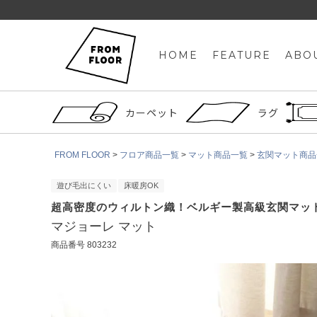
HOME
FEATURE
ABO
カーペット
ラグ
FROM FLOOR
フロア商品一覧
マット商品一覧
玄関マット商品
遊び毛出にくい
床暖房OK
超高密度のウィルトン織！ベルギー製高級玄関マッ
マジョーレ マット
商品番号
803232