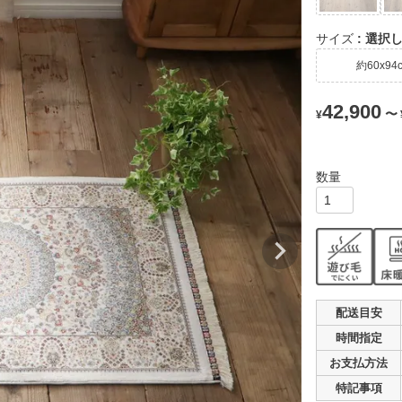
サイズ
選択
約60x94
42,900
〜
¥
配送目安
時間指定
お支払
方法
特記事項