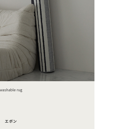
washable rug
エボン