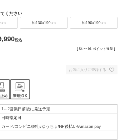
してください
0cm
約130x190cm
約190x190cm
9,990
税込
[
54
〜
91
ポイント進呈 ]
お気に入りに登録する
1～2営業日前後に発送予定
日時指定可
カード/コンビニ/銀行/ゆうちょ/NP後払い/Amazon pay