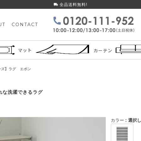
全品送料無料!
UT
CONTACT
検索
マット
カーテン
リーズ】ラグ エボン
れな洗濯できるラグ
カラー
選択