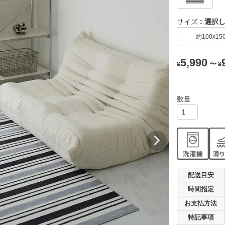
サイズ
選択
約100x15
5,990
〜
¥
¥
配送目安
時間指定
お支払
方法
特記事項