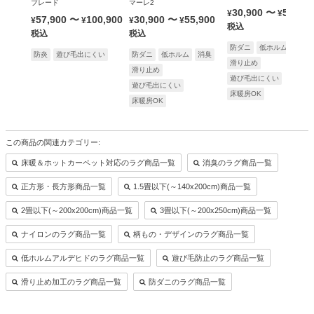
ブレード
マーレ2
30,900
〜
55,900
¥
¥
57,900
〜
100,900
30,900
〜
55,900
¥
¥
¥
¥
税込
税込
税込
防ダニ
低ホルム
消臭
防炎
遊び毛出にくい
防ダニ
低ホルム
消臭
滑り止め
滑り止め
遊び毛出にくい
遊び毛出にくい
床暖房OK
床暖房OK
この商品の関連カテゴリー:
床暖＆ホットカーペット対応のラグ商品一覧
消臭のラグ商品一覧
正方形・長方形商品一覧
1.5畳以下(～140x200cm)商品一覧
2畳以下(～200x200cm)商品一覧
3畳以下(～200x250cm)商品一覧
ナイロンのラグ商品一覧
柄もの・デザインのラグ商品一覧
低ホルムアルデヒドのラグ商品一覧
遊び毛防止のラグ商品一覧
滑り止め加工のラグ商品一覧
防ダニのラグ商品一覧