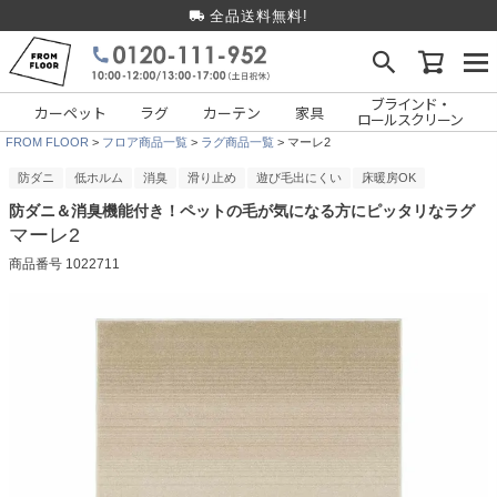
全品送料無料!
ブラインド・
カーペット
ラグ
カーテン
家具
ロールスクリーン
FROM FLOOR
フロア商品一覧
ラグ商品一覧
マーレ2
防ダニ
低ホルム
消臭
滑り止め
遊び毛出にくい
床暖房OK
防ダニ＆消臭機能付き！ペットの毛が気になる方にピッタリなラグ
マーレ2
商品番号
1022711