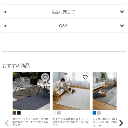
返品に関して
Q&A
おすすめ商品
屋外にピッタリ！耐光と透水機
防ダニ＆消臭機能付き！ペット
ナイロン100％！防ダニ＆消臭
能付きでアウトドアに使える国
の毛が気になる方にピッタリな
ペットにも優しい国産ラグ
産ラグ
ラグ
ワーグ